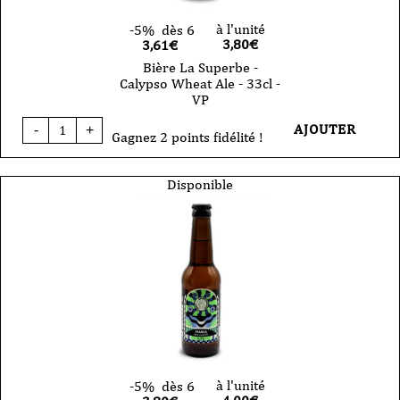
à l'unité
-5%
dès 6
3,80
€
3,61€
Bière La Superbe -
Calypso Wheat Ale - 33cl -
VP
quantité
AJOUTER
-
+
de
Gagnez 2 points fidélité !
Bière
La
Superbe
Disponible
-
Calypso
Wheat
Ale
-
33cl
-
VP
à l'unité
-5%
dès 6