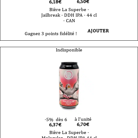
6,50
€
6,18€
Bière La Superbe -
Jailbreak - DDH IPA - 44 cl
- CAN
AJOUTER
Gagnez 3 points fidélité !
Indisponible
à l'unité
-5%
dès 6
6,70
€
6,37€
Bière La Superbe -
Molecular - DDH IPA 44 cl