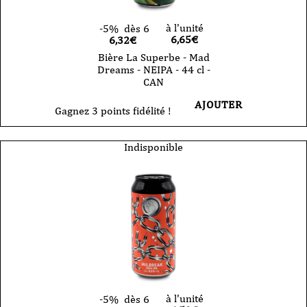
à l'unité
-5%
dès 6
6,65
€
6,32€
Bière La Superbe - Mad
Dreams - NEIPA - 44 cl -
CAN
AJOUTER
Gagnez 3 points fidélité !
Indisponible
à l'unité
-5%
dès 6