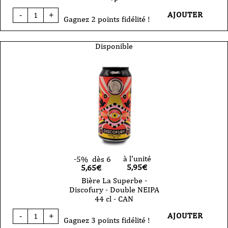
quantité
AJOUTER
-
+
de
Gagnez 2 points fidélité !
Bière
La
Superbe
Disponible
-
Muxu
Gose
mûre
cassis
-
33cl
-
vp
à l'unité
-5%
dès 6
5,95
€
5,65€
Bière La Superbe -
Discofury - Double NEIPA
44 cl - CAN
quantité
AJOUTER
-
+
de
Gagnez 3 points fidélité !