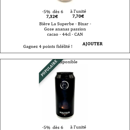
à l'unité
-5%
dès 6
7,70
€
7,32€
Bière La Superbe - Bixar -
Gose ananas passion
cacao - 44cl - CAN
AJOUTER
Gagnez 4 points fidélité !
Indisponible
POPULAIRE
à l'unité
-5%
dès 6