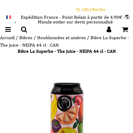
⌛Ce Week-end : 10€ de remise dès 150€ d'achat
avec le code CANICULE
0j 18h18m26s
Expédition France - Point Relais à partir de 4.90€ -🌎
Monde entier sur devis personnalisé
FRANÇAIS
▼
Accueil
/
Bières
/
Houblonnées et amères
/ Bière La Superbe -
The juice - NEIPA 44 cl - CAN
Bière La Superbe - The juice - NEIPA 44 cl - CAN