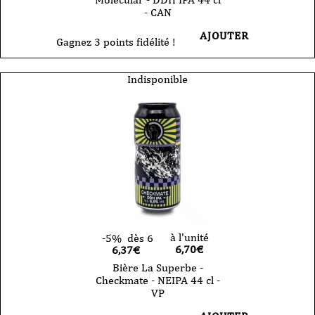
- CAN
AJOUTER
Gagnez 3 points fidélité !
Indisponible
à l'unité
-5%
dès 6
6,70
€
6,37€
Bière La Superbe -
Checkmate - NEIPA 44 cl -
VP