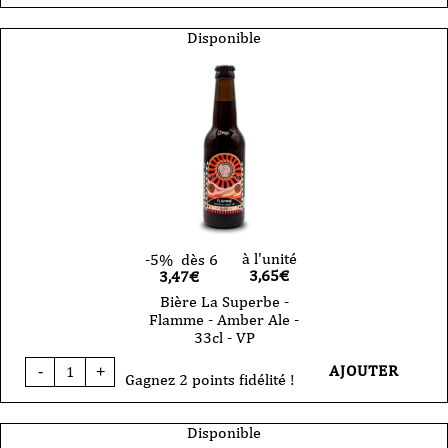
Bière
La
Superbe
Disponible
-
Discofury
-
Double
NEIPA
44
cl
-
CAN
à l'unité
-5%
dès 6
3,65
€
3,47€
Bière La Superbe -
Flamme - Amber Ale -
33cl - VP
quantité
AJOUTER
-
+
de
Gagnez 2 points fidélité !
Bière
La
Superbe
Disponible
-