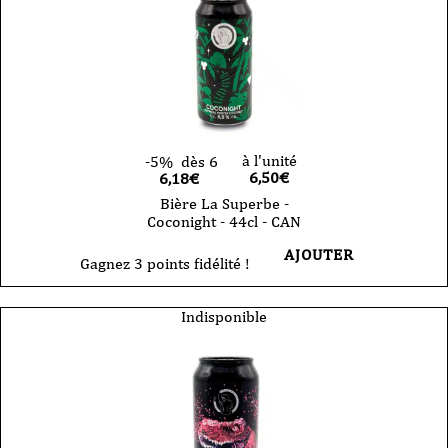
IPA
-
44cl
-
CAN
à l'unité
-5%
dès 6
6,50
€
6,18€
Bière La Superbe -
Coconight - 44cl - CAN
AJOUTER
Gagnez 3 points fidélité !
Indisponible