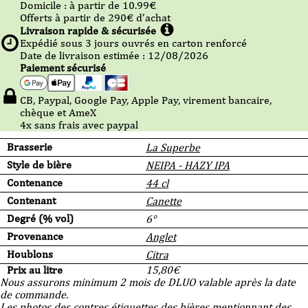
Domicile :
à partir de 10.99
€
Offerts à partir de
290
€ d’achat
Livraison rapide & sécurisée
Expédié sous
3
jours ouvrés en carton renforcé
Date de livraison estimée : 12/08/2026
Paiement sécurisé
CB, Paypal, Google Pay, Apple Pay, virement bancaire,
chèque et AmeX
4x sans frais avec paypal
Brasserie
La Superbe
Style de bière
NEIPA - HAZY IPA
Contenance
44 cl
Contenant
Canette
Degré (% vol)
6°
Provenance
Anglet
Houblons
Citra
Prix au litre
15,80
€
Nous assurons minimum 2 mois de DLUO valable après la date
de commande.
Les photos des contres étiquettes des bières mentionnant des