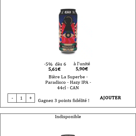
Flamme
-
Amber
Ale
-
33cl
-
VP
à l'unité
-5%
dès 6
5,90
€
5,61€
Bière La Superbe -
Paradisco - Hazy IPA -
44cl - CAN
quantité
AJOUTER
-
+
de
Gagnez 3 points fidélité !
Bière
La
Superbe
Indisponible
-
Paradisco
-
Hazy