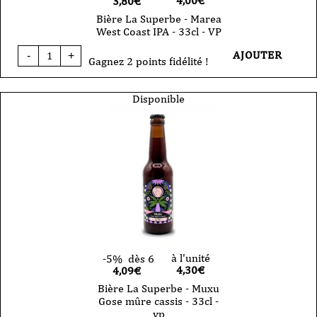
4,00
€
3,80€
Bière La Superbe - Marea
West Coast IPA - 33cl - VP
quantité
AJOUTER
-
+
de
Gagnez 2 points fidélité !
Bière
La
Superbe
Disponible
-
Marea
West
Coast
IPA
-
33cl
-
VP
à l'unité
-5%
dès 6
4,30
€
4,09€
Bière La Superbe - Muxu
Gose mûre cassis - 33cl -
vp