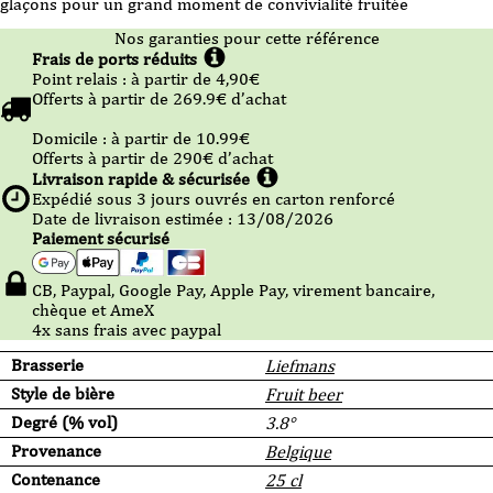
glaçons pour un grand moment de convivialité fruitée
Nos garanties pour cette référence
Frais de ports réduits
Point relais :
à partir de 4,90
€
Offerts à partir de
269.9
€ d’achat
Domicile :
à partir de 10.99
€
Offerts à partir de
290
€ d’achat
Livraison rapide & sécurisée
Expédié sous
3
jours ouvrés en carton renforcé
Date de livraison estimée : 13/08/2026
Paiement sécurisé
CB, Paypal, Google Pay, Apple Pay, virement bancaire,
chèque et AmeX
4x sans frais avec paypal
Brasserie
Liefmans
Style de bière
Fruit beer
Degré (% vol)
3.8°
Provenance
Belgique
Contenance
25 cl