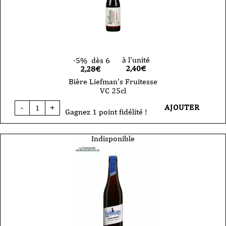
à l'unité
-5%
dès 6
2,40
€
2,28€
Bière Liefman's Fruitesse
VC 25cl
quantité
AJOUTER
-
+
de
Gagnez 1 point fidélité !
Bière
Liefman's
Fruitesse
Indisponible
VC
25cl