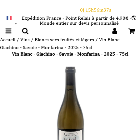
⌛Ce Week-end : 10€ de remise dès 150€ d'achat
avec le code CANICULE
0j 15h56m37s
Expédition France - Point Relais à partir de 4.90€ -🌎
Monde entier sur devis personnalisé
FRANÇAIS
▼
Accueil
/
Vins
/
Blancs secs fruités et légers
/ Vin Blanc -
Giachino - Savoie - Monfarina - 2025 - 75cl
Vin Blanc - Giachino - Savoie - Monfarina - 2025 - 75cl