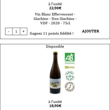
à l'unité
22,90
€
Vin Blanc Effervescent -
Giachino - Don Giachino -
VDF - 2020 - 75cl
quantité
AJOUTER
-
+
de
Gagnez 11 points fidélité !
Vin
Blanc
Effervescent
Disponible
-
Giachino
-
Don
Giachino
-
VDF
-
2020
-
75cl
à l'unité
18,90
€