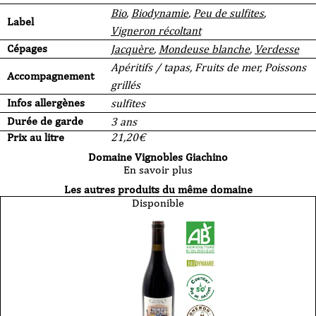
Bio
,
Biodynamie
,
Peu de sulfites
,
Label
Vigneron récoltant
Cépages
Jacquère
,
Mondeuse blanche
,
Verdesse
Apéritifs / tapas, Fruits de mer, Poissons
Accompagnement
grillés
Infos allergènes
sulfites
Durée de garde
3 ans
Prix au litre
21,20
€
Domaine Vignobles Giachino
En savoir plus
Les autres produits du même domaine
Disponible