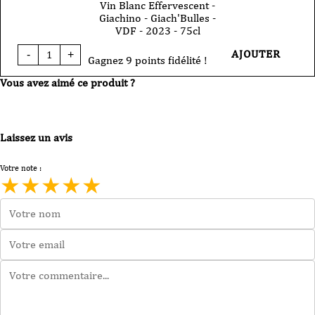
Vin Blanc Effervescent -
Giachino - Giach'Bulles -
VDF - 2023 - 75cl
quantité
AJOUTER
-
+
de
Gagnez 9 points fidélité !
Vin
Vous avez aimé ce produit ?
Blanc
Effervescent
-
Giachino
-
Laissez un avis
Giach'Bulles
-
VDF
Votre note :
-
★
★
★
★
★
2023
-
75cl