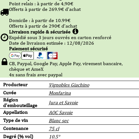
Point relais :
à partir de 4,90
€
Offerts à partir de
269.9
€ d’achat
Domicile :
à partir de 10.99
€
Offerts à partir de
290
€ d’achat
Livraison rapide & sécurisée
Expédié sous
3
jours ouvrés en carton renforcé
Date de livraison estimée : 12/08/2026
Paiement sécurisé
CB, Paypal, Google Pay, Apple Pay, virement bancaire,
chèque et AmeX
4x sans frais avec paypal
Producteur
Vignobles Giachino
Cuvée
Monfarina
Région
Jura et Savoie
d'embouteillage
Appellation
AOC Savoie
Type de vin
Blanc sec
Contenance
75 cl
Degré (% vol)
10.5°