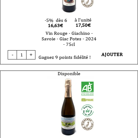
à l'unité
-5%
dès 6
17,50
€
16,63€
Vin Rouge - Giachino -
Savoie - Giac Potes - 2024
- 75cl
quantité
AJOUTER
-
+
de
Gagnez 9 points fidélité !
Vin
Rouge
-
Disponible
Giachino
-
Savoie
-
Giac
Potes
-
2024
-
75cl