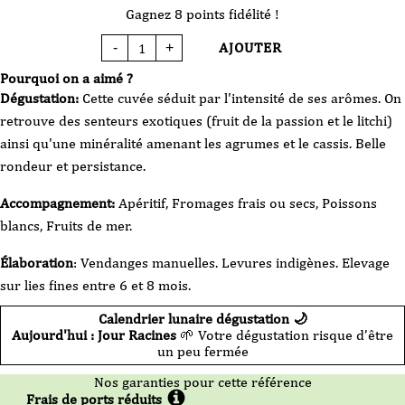
Gagnez 8 points fidélité !
AJOUTER
-
+
quantité
de
Vin
Pourquoi on a aimé ?
Blanc
-
Dégustation:
Cette cuvée séduit par l'intensité de ses arômes. On
Giachino
-
retrouve des senteurs exotiques (fruit de la passion et le litchi)
Savoie
-
ainsi qu'une minéralité amenant les agrumes et le cassis. Belle
Monfarina
-
rondeur et persistance.
2025
-
75cl
Accompagnement:
Apéritif, Fromages frais ou secs, Poissons
blancs, Fruits de mer.
Élaboration
: Vendanges manuelles. Levures indigènes. Elevage
sur lies fines entre 6 et 8 mois.
Calendrier lunaire dégustation 🌙
Aujourd'hui : Jour Racines
🌱 Votre dégustation risque d’être
un peu fermée
Nos garanties pour cette référence
Frais de ports réduits