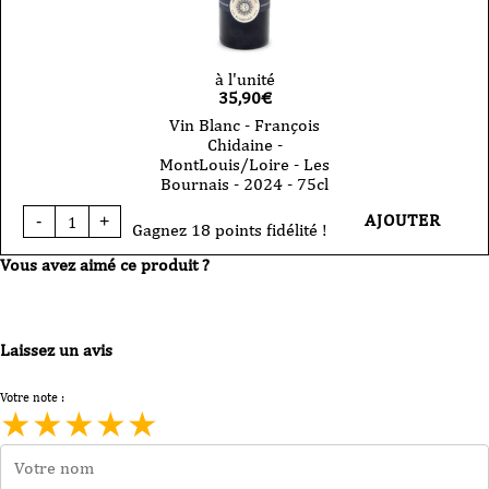
à l'unité
35,90
€
Vin Blanc - François
Chidaine -
MontLouis/Loire - Les
Bournais - 2024 - 75cl
quantité
AJOUTER
-
+
de
Gagnez 18 points fidélité !
Vin
Vous avez aimé ce produit ?
Blanc
-
François
Chidaine
-
Laissez un avis
MontLouis/Loire
-
Les
Votre note :
Bournais
★
★
★
★
★
-
2024
-
75cl