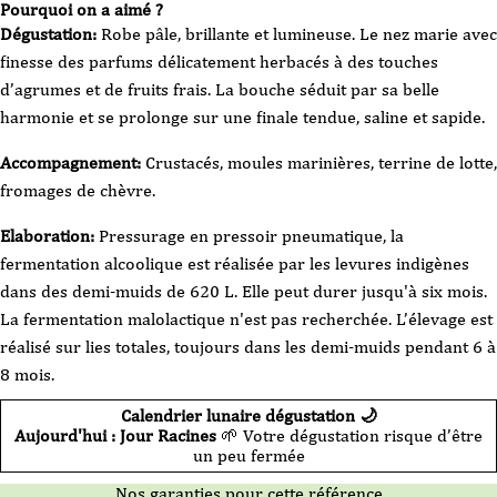
Pourquoi on a aimé ?
Blanc
-
Dégustation:
Robe pâle, brillante et lumineuse. Le nez marie avec
François
Chidaine
finesse des parfums délicatement herbacés à des touches
-
Vin
d’agrumes et de fruits frais. La bouche séduit par sa belle
de
France
harmonie et se prolonge sur une finale tendue, saline et sapide.
-
Les
Argiles
-
Accompagnement:
Crustacés, moules marinières, terrine de lotte,
2023
-
fromages de chèvre.
75cl
Elaboration:
Pressurage en pressoir pneumatique, la
fermentation alcoolique est réalisée par les levures indigènes
dans des demi-muids de 620 L. Elle peut durer jusqu'à six mois.
La fermentation malolactique n'est pas recherchée. L’élevage est
réalisé sur lies totales, toujours dans les demi-muids pendant 6 à
8 mois.
Calendrier lunaire dégustation 🌙
Aujourd'hui : Jour Racines
🌱 Votre dégustation risque d’être
un peu fermée
Nos garanties pour cette référence