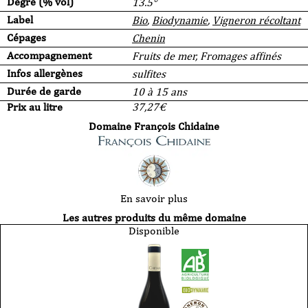
Degré (% vol)
13.5°
Label
Bio
,
Biodynamie
,
Vigneron récoltant
Cépages
Chenin
Accompagnement
Fruits de mer, Fromages affinés
Infos allergènes
sulfites
Durée de garde
10 à 15 ans
Prix au litre
37,27
€
Domaine François Chidaine
En savoir plus
Les autres produits du même domaine
Disponible