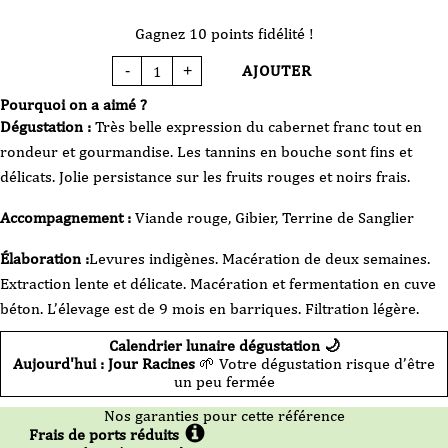
Gagnez 10 points fidélité !
AJOUTER
-
+
quantité
de
Vin
Pourquoi on a aimé ?
Rouge
-
Dégustation :
Très belle expression du cabernet franc tout en
La
Grange
rondeur et gourmandise. Les tannins en bouche sont fins et
Tiphaine
-
délicats. Jolie persistance sur les fruits rouges et noirs frais.
Touraine
-
Bécarre
-
Accompagnement :
Viande rouge, Gibier, Terrine de Sanglier
2023
-
75cl
Élaboration :
Levures indigènes. Macération de deux semaines.
Extraction lente et délicate. Macération et fermentation en cuve
béton. L’élevage est de 9 mois en barriques. Filtration légère.
Calendrier lunaire dégustation 🌙
Aujourd'hui : Jour Racines
🌱 Votre dégustation risque d’être
un peu fermée
Nos garanties pour cette référence
Frais de ports réduits