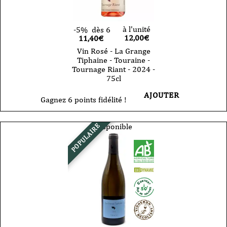
à l'unité
-5%
dès 6
12,00
€
11,40€
Vin Rosé - La Grange
Tiphaine - Touraine -
Tournage Riant - 2024 -
75cl
AJOUTER
Gagnez 6 points fidélité !
Disponible
POPULAIRE