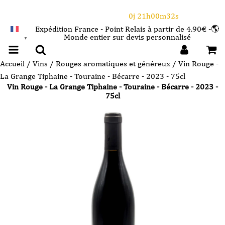
⌛Ce Week-end : 10€ de remise dès 150€ d'achat
avec le code CANICULE
0j 21h00m31s
Expédition France - Point Relais à partir de 4.90€ -🌎
Monde entier sur devis personnalisé
FRANÇAIS
▼
Accueil
/
Vins
/
Rouges aromatiques et généreux
/ Vin Rouge -
La Grange Tiphaine - Touraine - Bécarre - 2023 - 75cl
Vin Rouge - La Grange Tiphaine - Touraine - Bécarre - 2023 -
75cl