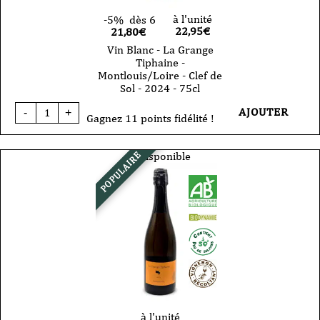
à l'unité
-5%
dès 6
22,95
€
21,80€
Vin Blanc - La Grange
Tiphaine -
Montlouis/Loire - Clef de
Sol - 2024 - 75cl
quantité
AJOUTER
-
+
de
Gagnez 11 points fidélité !
Vin
Blanc
-
Indisponible
POPULAIRE
La
Grange
Tiphaine
-
Montlouis/Loire
-
Clef
de
Sol
-
2024
-
75cl
à l'unité