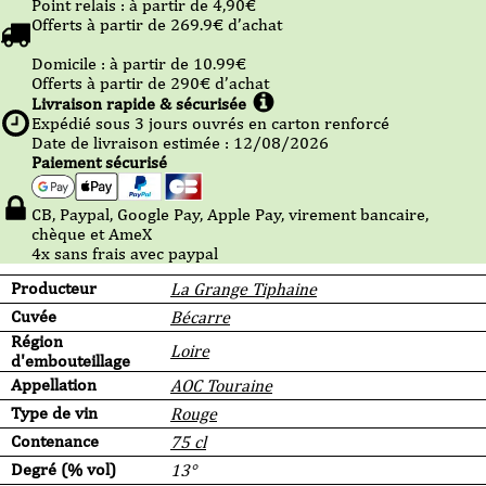
Point relais :
à partir de 4,90
€
Offerts à partir de
269.9
€ d’achat
Domicile :
à partir de 10.99
€
Offerts à partir de
290
€ d’achat
Livraison rapide & sécurisée
Expédié sous
3
jours ouvrés en carton renforcé
Date de livraison estimée : 12/08/2026
Paiement sécurisé
CB, Paypal, Google Pay, Apple Pay, virement bancaire,
chèque et AmeX
4x sans frais avec paypal
Producteur
La Grange Tiphaine
Cuvée
Bécarre
Région
Loire
d'embouteillage
Appellation
AOC Touraine
Type de vin
Rouge
Contenance
75 cl
Degré (% vol)
13°