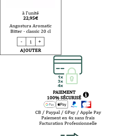
à l'unité
22,95
€
Angostura Aromatic
Bitter - classic 20 cl
quantité
-
+
de
Angostura
AJOUTER
Aromatic
Bitter
-
classic
20
cl
PAIEMENT
100% SÉCURISÉ
CB / Paypal / GPay / Apple Pay
Paiement en 4x sans frais
Facturation Professionnelle