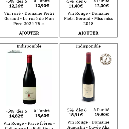
à l'unité
à l'unité
-5%
dès 6
-5%
dès 6
12,90
€
12,00
€
12,26€
11,40€
Vin rosé - Domaine Pietri
Vin Rouge - Domaine
Geraud - Le rosé de Mon
Pietri Geraud - Miss miss
Père 2024 75 cl
2018
AJOUTER
AJOUTER
Indisponible
Indisponible
à l'unité
-5%
dès 6
à l'unité
-5%
dès 6
19,90
€
18,91€
15,60
€
14,82€
Vin Rouge - Domaine
Vin Rouge - Parcé frères -
Augustin - Cuvée Alix
Collioure - Le Petit Gus -