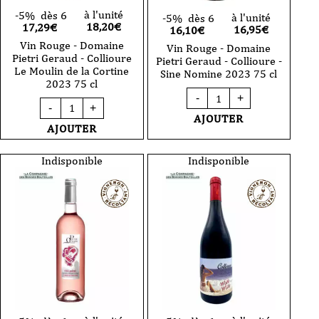
à l'unité
-5%
dès 6
à l'unité
-5%
dès 6
18,20
€
17,29€
16,95
€
16,10€
Vin Rouge - Domaine
Vin Rouge - Domaine
Pietri Geraud - Collioure
Pietri Geraud - Collioure -
Le Moulin de la Cortine
Sine Nomine 2023 75 cl
2023 75 cl
quantité
-
+
quantité
de
-
+
de
Vin
AJOUTER
Vin
Rouge
AJOUTER
Rouge
-
-
Domaine
Domaine
Indisponible
Indisponible
Pietri
Pietri
Geraud
Geraud
-
-
Collioure
Collioure
-
Le
Sine
Moulin
Nomine
de
2023
la
75
Cortine
cl
2023
75
cl