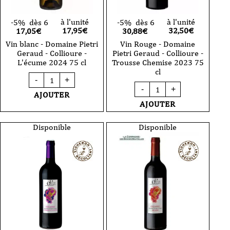
à l'unité
à l'unité
-5%
dès 6
-5%
dès 6
17,95
€
32,50
€
17,05€
30,88€
Vin blanc - Domaine Pietri
Vin Rouge - Domaine
Geraud - Collioure -
Pietri Geraud - Collioure -
L'écume 2024 75 cl
Trousse Chemise 2023 75
cl
quantité
-
+
de
quantité
-
+
Vin
de
AJOUTER
blanc
Vin
AJOUTER
-
Rouge
Domaine
-
Pietri
Domaine
Disponible
Disponible
Geraud
Pietri
-
Geraud
Collioure
-
-
Collioure
L'écume
-
2024
Trousse
75
Chemise
cl
2023
75
cl