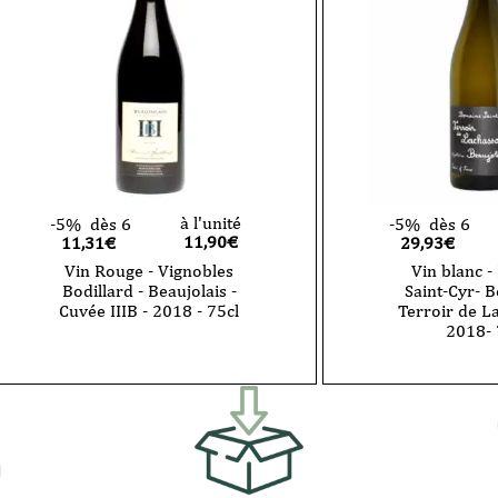
Galoche
Terroir
-
de
2024
Bellevue
-75
-
cl
2022-
75
cl
à l'unité
-5%
dès 6
-5%
dès 6
11,90
€
11,31€
29,93€
Vin Rouge - Vignobles
Vin blanc 
Bodillard - Beaujolais -
Saint-Cyr- B
Cuvée IIIB - 2018 - 75cl
Terroir de L
2018- 