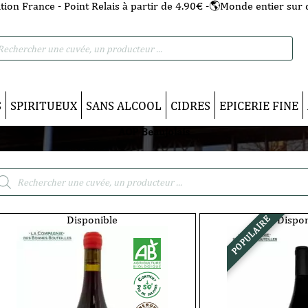
tion France - Point Relais à partir de 4.90€ -🌎Monde entier sur 
he
S
SPIRITUEUX
SANS ALCOOL
CIDRES
EPICERIE FINE
AOP Beaujolais
cherche
duits
Disponible
Dispon
POPULAIRE