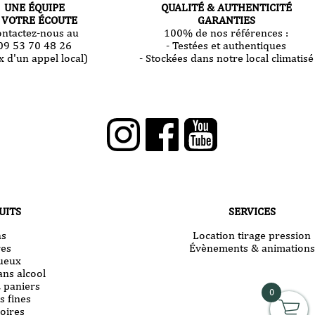
UNE ÉQUIPE
QUALITÉ & AUTHENTICITÉ
 VOTRE ÉCOUTE
GARANTIES
ontactez-nous au
100% de nos références :
09 53 70 48 26
- Testées et authentiques
x d'un appel local)
- Stockées dans notre local climatisé
UITS
SERVICES
ns
Location tirage pression
res
Évènements & animations
tueux
ans alcool
& paniers
0
s fines
oires