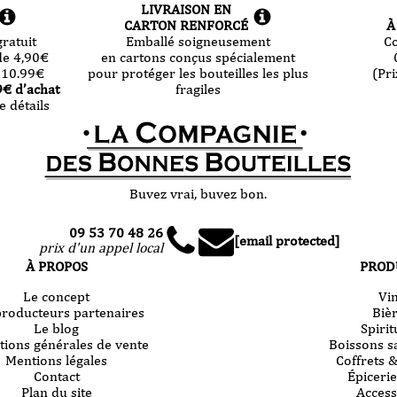
LIVRAISON EN
CARTON RENFORCÉ
À
ratuit
Emballé soigneusement
C
de 4,90
€
en cartons conçus spécialement
 10.99
€
pour protéger les bouteilles les plus
(Pri
9
€ d’achat
fragiles
e détails
Buvez vrai, buvez bon.
09 53 70 48 26
[email protected]
prix d'un appel local
À PROPOS
PROD
Le concept
Vi
producteurs partenaires
Biè
Le blog
Spiri
tions générales de vente
Boissons s
Mentions légales
Coffrets 
Contact
Épicerie
Plan du site
Access