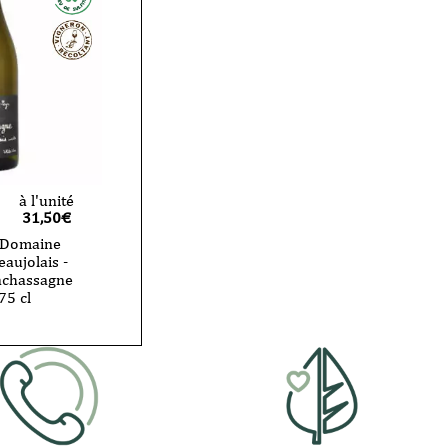
à l'unité
31,50
€
- Domaine
eaujolais -
achassagne
75 cl