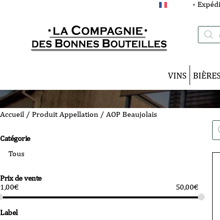
Expédi
FRANÇAIS
▼
Recherc
de
produits
VINS
BIÈRE
Accueil
/ Produit Appellation / AOP Beaujolais
Re
de
Catégorie
pro
Prix de vente
1,00
€
50,00
€
Label