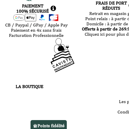
FRAIS DE PORT
PAIEMENT
RÉDUITS
100% SÉCURISÉ
Retrait en magasin g
Point relais :
à partir 
Domicile :
à partir de
CB / Paypal / GPay / Apple Pay
Offerts à partir de
269.
Paiement en 4x sans frais
Cliquez ici pour plus d
Facturation Professionnelle
LA BOUTIQUE
30 route de Castres
81000 Albi
Les 
Votre boutique vous accueille
Condi
du
mardi au samedi
de 10h à 13h
Points fidélité
et de 14h à 22h