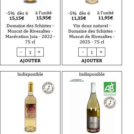
à l'unité
à l'unité
-5%
dès 6
-5%
dès 6
15,95
€
11,95
€
15,15€
11,35€
Domaine des Schistes -
Vin doux naturel -
Muscat de Rivesaltes -
Domaine des Schistes -
Macération Joia - 2022 -
Muscat de Rivesaltes -
75 cl
2025 - 75 cl
quantité
quantité
-
+
-
+
de
de
Domaine
Vin
AJOUTER
AJOUTER
des
doux
Schistes
naturel
-
-
Indisponible
Indisponible
Muscat
Domaine
de
des
Rivesaltes
Schistes
-
-
Macération
Muscat
Joia
de
-
Rivesaltes
2022
-
-
2025
75
-
cl
75
cl