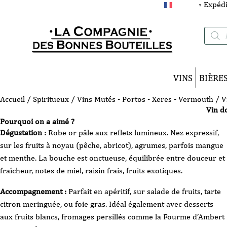
Expédi
FRANÇAIS
▼
Recherc
de
produits
VINS
BIÈRE
Accueil
/
Spiritueux
/
Vins Mutés - Portos - Xeres - Vermouth
/ V
Vin d
Pourquoi on a aimé ?
Dégustation :
R
obe or pâle aux reflets lumineux. Nez
expressif,
sur les fruits à noyau (pêche, abricot), agrumes, parfois mangue
et menthe. La bouche est
onctueuse, équilibrée entre douceur et
fraîcheur, notes de miel, raisin frais, fruits exotiques.
Accompagnement :
Parfait
en apéritif, sur salade de fruits, tarte
citron meringuée, ou foie gras.
Idéal également avec desserts
aux fruits blancs, fromages persillés comme la Fourme d’Ambert