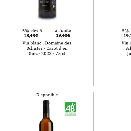
à l'unité
-5%
dès 6
-5%
19,40
€
18,43€
19,
Vin blanc - Domaine des
Vin 
Schistes - Casot d'en
Sc
Gora- 2023 - 75 cl
Jo
quantité
quantité
de
de
Vin
Vin
blanc
rouge
-
-
Domaine
Domaine
des
des
Schistes
Schistes
Disponible
-
-
Casot
Caune
d'en
d'en
Gora-
Joffre
2023
-
-
2021
75
-