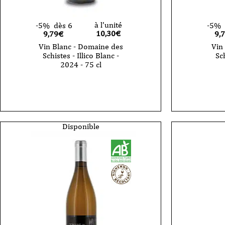
à l'unité
-5%
dès 6
-5%
10,30
€
9,79€
9,
Vin Blanc - Domaine des
Vin
Schistes - Illico Blanc -
Sch
2024 - 75 cl
quantité
quantité
de
de
Vin
Vin
Blanc
rosé
-
-
Domaine
Domain
des
des
Disponible
Schistes
Schistes
-
-
Illico
Illico
Blanc
rosé
-
-
2024
2025
-
-
75
75
cl
cl