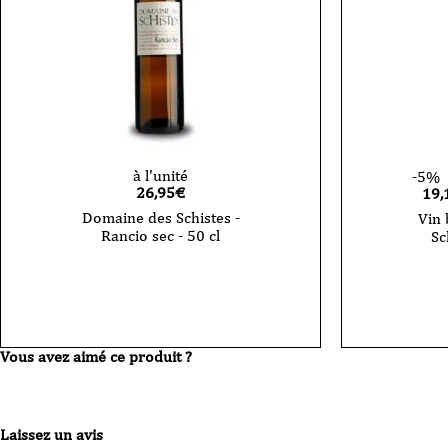
cl
75
cl
à l'unité
-5%
26,95
€
19,
Domaine des Schistes -
Vin 
Rancio sec - 50 cl
Sc
quantité
de
quantité
Domaine
de
des
Vin
Schistes
blanc
-
-
Vous avez aimé ce produit ?
Rancio
Domaine
sec
des
-
Schistes
50
-
cl
Poux
Laissez un avis
Bali