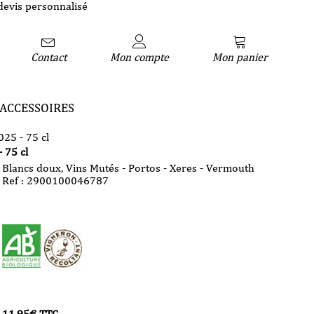
devis personnalisé
Contact
Mon compte
Mon panier
ACCESSOIRES
025 - 75 cl
 75 cl
Blancs doux
,
Vins Mutés - Portos - Xeres - Vermouth
Ref : 2900100046787
11,95
€
TTC