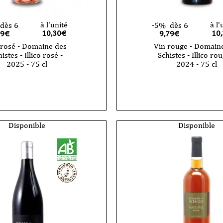
à l'unité
à l'
dès 6
-5%
dès 6
10,30
€
10
79€
9,79€
 rosé - Domaine des
Vin rouge - Domain
istes - Illico rosé -
Schistes - Illico rou
2025 - 75 cl
2024 - 75 cl
quantité
de
Vin
rouge
-
e
Domaine
des
Disponible
Disponible
Schistes
-
Illico
rouge
-
2024
-
75
cl