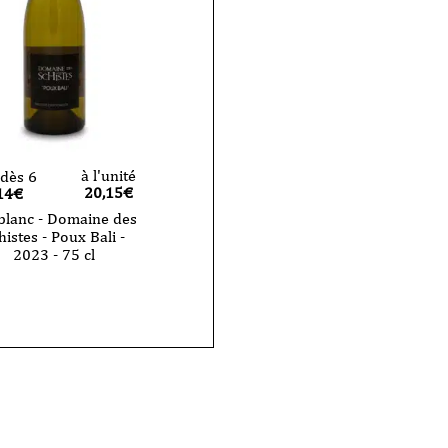
2023
-
75
cl
à l'unité
dès 6
20,15
€
14€
blanc - Domaine des
histes - Poux Bali -
2023 - 75 cl