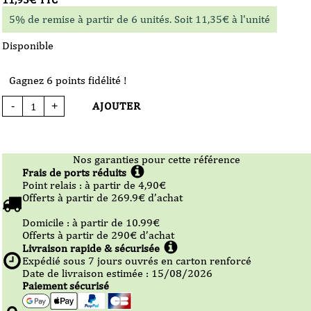
5% de remise à partir de 6 unités. Soit
11,35
€
à l'unité
Disponible
Gagnez 6 points fidélité !
AJOUTER
-
+
quantité
de
Vin
doux
naturel
-
Domaine
Nos garanties pour cette référence
des
Frais de ports réduits
Schistes
-
Point relais :
à partir de 4,90
€
Muscat
Offerts à partir de
269.9
€ d’achat
de
Rivesaltes
-
Domicile :
à partir de 10.99
€
2025
-
Offerts à partir de
290
€ d’achat
75
Livraison rapide & sécurisée
cl
Expédié sous
7
jours ouvrés en carton renforcé
Date de livraison estimée : 15/08/2026
Paiement sécurisé