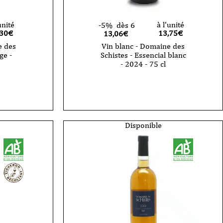
unité
à l'unité
-5%
dès 6
,30
€
13,75
€
13,06€
e des
Vin blanc - Domaine des
ge -
Schistes - Essencial blanc
- 2024 - 75 cl
quantité
de
Vin
blanc
-
Domaine
des
Disponible
Schistes
-
Essencial
blanc
-
2024
-
75
cl