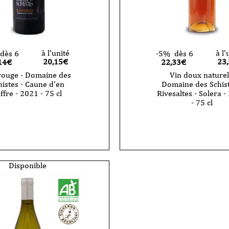
à l'unité
à l'
dès 6
-5%
dès 6
20,15
€
23
14€
22,33€
rouge - Domaine des
Vin doux naturel
histes - Caune d'en
Domaine des Schist
ffre - 2021 - 75 cl
Rivesaltes - Solera 
- 75 cl
quantité
de
Vin
doux
naturel
-
Domaine
Disponible
des
Schistes
-
Rivesaltes
-
Solera
-