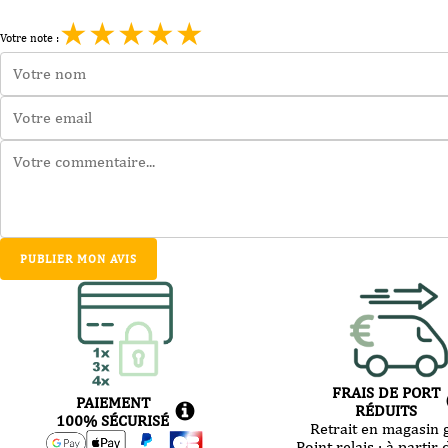
-
★
★
★
★
★
2023
Votre note :
-
75
cl
PUBLIER MON AVIS
FRAIS DE PORT
PAIEMENT
RÉDUITS
100% SÉCURISÉ
Retrait en magasin g
Point relais :
à partir 