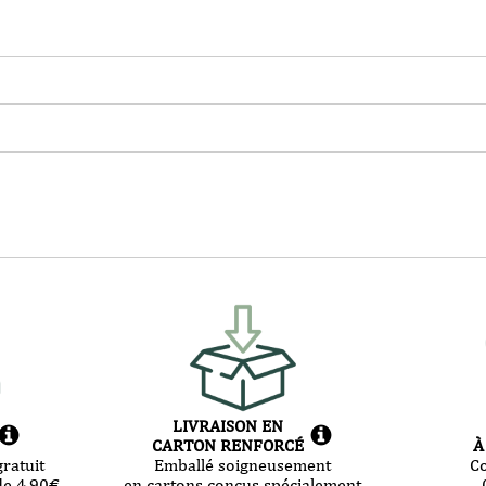
LIVRAISON EN
CARTON RENFORCÉ
À
ratuit
Emballé soigneusement
C
de 4,90
€
en cartons conçus spécialement