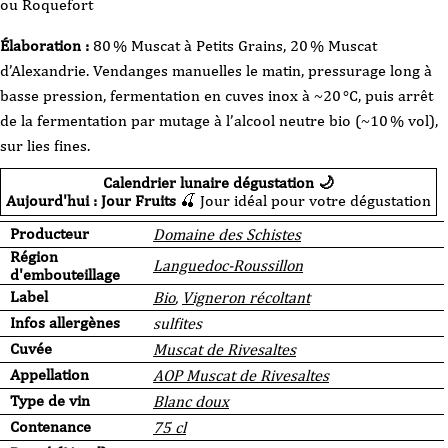
ou Roquefort
Élaboration :
80 % Muscat à Petits Grains, 20 % Muscat
d’Alexandrie. V
endanges manuelles le matin, pressurage long à
basse pression, fermentation en cuves inox à ~20 °C, puis arrêt
de la fermentation par mutage à l’alcool neutre bio (~10 % vol),
sur lies fines.
Calendrier lunaire dégustation 🌙
Aujourd'hui : Jour Fruits
🍒 Jour idéal pour votre dégustation
Producteur
Domaine des Schistes
Région
Languedoc-Roussillon
d'embouteillage
Label
Bio
,
Vigneron récoltant
Infos allergènes
sulfites
Cuvée
Muscat de Rivesaltes
Appellation
AOP Muscat de Rivesaltes
Type de vin
Blanc doux
Contenance
75 cl