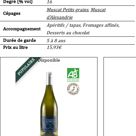
Degré (% vol)
16
Muscat Petits grains
,
Muscat
Cépages
d'Alexandrie
Apéritifs / tapas, Fromages affinés,
Accompagnement
Desserts au chocolat
Durée de garde
5 à 8 ans
Prix au litre
15,93
€
Disponible
POPULAIRE