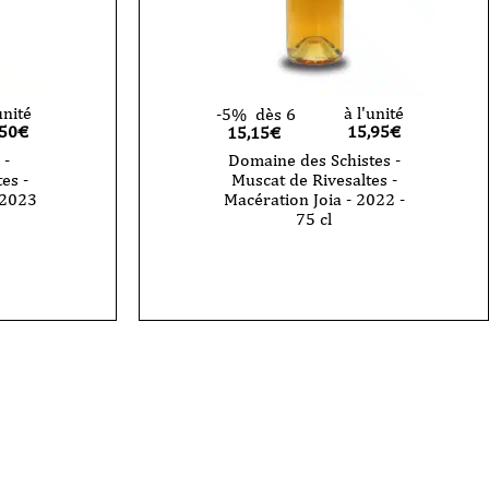
unité
à l'unité
-5%
dès 6
,50
€
15,95
€
15,15€
 -
Domaine des Schistes -
es -
Muscat de Rivesaltes -
- 2023
Macération Joia - 2022 -
75 cl
quantité
de
Domaine
des
Schistes
-
Muscat
de
Rivesaltes
-
Macération
Joia
-
2022