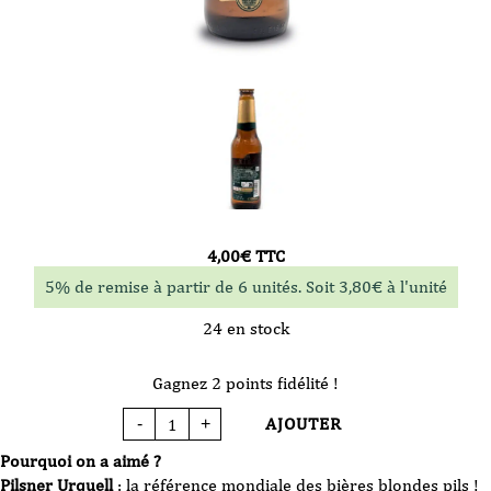
4,00
€
TTC
5% de remise à partir de 6 unités. Soit
3,80
€
à l'unité
24 en stock
Gagnez 2 points fidélité !
AJOUTER
-
+
quantité
de
Bière
Pourquoi on a aimé ?
-
Pilsner
Pilsner Urquell
: la référence mondiale des bières blondes pils !
Urquell