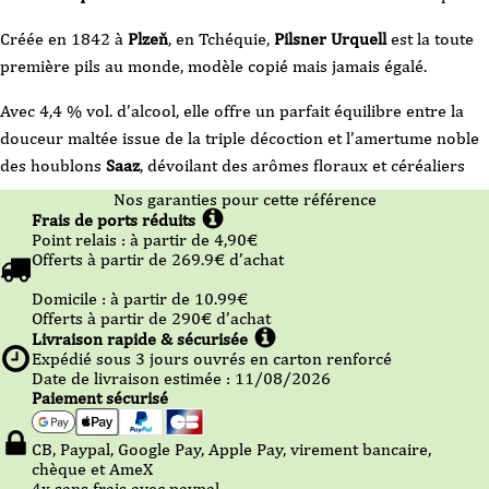
-
Pils
Créée en 1842 à
Plzeň
, en Tchéquie,
Pilsner Urquell
est la toute
-
33cl
première pils au monde, modèle copié mais jamais égalé.
-
VP
Avec 4,4 % vol. d’alcool, elle offre un parfait équilibre entre la
douceur maltée issue de la triple décoction et l’amertume noble
des houblons
Saaz
, dévoilant des arômes floraux et céréaliers
Nos garanties pour cette référence
Frais de ports réduits
Point relais :
à partir de 4,90
€
Offerts à partir de
269.9
€ d’achat
Domicile :
à partir de 10.99
€
Offerts à partir de
290
€ d’achat
Livraison rapide & sécurisée
Expédié sous
3
jours ouvrés en carton renforcé
Date de livraison estimée : 11/08/2026
Paiement sécurisé
CB, Paypal, Google Pay, Apple Pay, virement bancaire,
chèque et AmeX
4x sans frais avec paypal