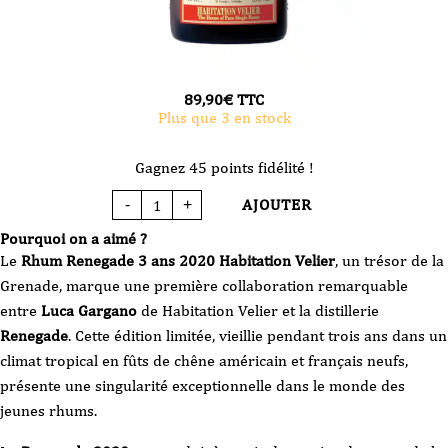
89,90
€
TTC
Plus que 3 en stock
Gagnez 45 points fidélité !
AJOUTER
-
+
quantité
de
Rhum
Pourquoi on a aimé ?
Renegade
3
Le
Rhum Renegade 3 ans 2020 Habitation Velier
, un trésor de la
ans
2020
Grenade, marque une première collaboration remarquable
Habitation
Velier
entre
Luca Gargano
de Habitation Velier et la distillerie
70
cl
Renegade
. Cette édition limitée, vieillie pendant trois ans dans un
climat tropical en fûts de chêne américain et français neufs,
présente une singularité exceptionnelle dans le monde des
jeunes rhums.