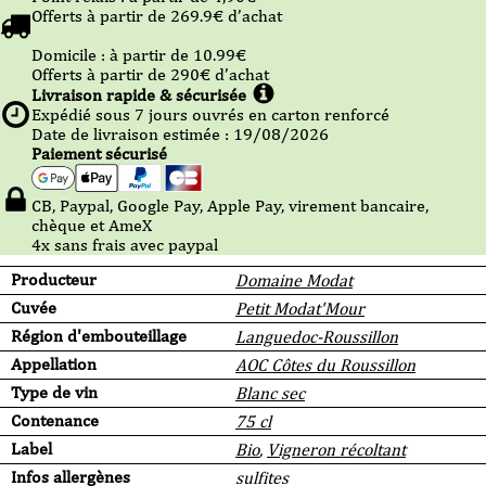
Offerts à partir de
269.9
€ d’achat
Domicile :
à partir de 10.99
€
Offerts à partir de
290
€ d’achat
Livraison rapide & sécurisée
Expédié sous
7
jours ouvrés en carton renforcé
Date de livraison estimée : 19/08/2026
Paiement sécurisé
CB, Paypal, Google Pay, Apple Pay, virement bancaire,
chèque et AmeX
4x sans frais avec paypal
Producteur
Domaine Modat
Cuvée
Petit Modat'Mour
Région d'embouteillage
Languedoc-Roussillon
Appellation
AOC Côtes du Roussillon
Type de vin
Blanc sec
Contenance
75 cl
Label
Bio
,
Vigneron récoltant
Infos allergènes
sulfites