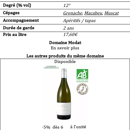
Degré (% vol)
12°
Cépages
Grenache
,
Macabeu
,
Muscat
Accompagnement
Apéritifs / tapas
Durée de garde
2 ans
Prix au litre
17,60
€
Domaine Modat
En savoir plus
Les autres produits du même domaine
Disponible
à l'unité
-5%
dès 6