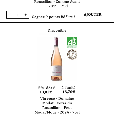
Roussillon - Comme Avant
- 2019 - 75cl
quantité
AJOUTER
-
+
de
Gagnez 9 points fidélité !
Vin
Rouge
-
Disponible
Domaine
Modat
-
Côtes
du
Roussillon
-
Comme
Avant
-
2019
-
75cl
à l'unité
-5%
dès 6
13,70
€
13,02€
Vin rosé - Domaine
Modat - Côtes du
Roussillon - Petit
Modat'Mour - 2024 - 75cl