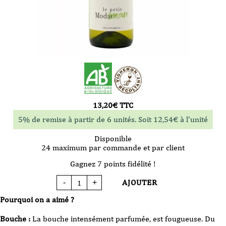
13,20
€
TTC
5% de remise à partir de 6 unités. Soit
12,54
€
à l'unité
Disponible
24 maximum par commande et par client
Gagnez 7 points fidélité !
AJOUTER
-
+
quantité
de
Vin
Pourquoi on a aimé ?
Blanc
-
Domaine
Bouche :
La bouche intensément parfumée, est fougueuse. Du
Modat
-