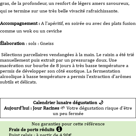
gras, de la profondeur, un renfort de légers amers savoureux,
Côtes
du
qui se termine sur une très belle vivacité rafraichissante.
Roussillon
-
Petit
Modat'Mour
Accompagnement :
A l'apéritif, en soirée ou avec des plats fusion
-
2023
comme un wok ou un ceviche
-
75cl
Élaboration
: sols : Gneiss
Sélections parcellaires vendangées à la main. Le raisin a été trié
manuellement puis extrait par un pressurage doux. Une
macération sur bourbe de 8 jours à très basse température a
permis de développer son côté exotique. La fermentation
alcoolique à basse température a permis l'extraction d'arômes
subtils et délicats.
Calendrier lunaire dégustation 🌙
Aujourd'hui : Jour Racines
🌱 Votre dégustation risque d’être
un peu fermée
Nos garanties pour cette référence
Frais de ports réduits
Point relais :
à partir de 4,90
€