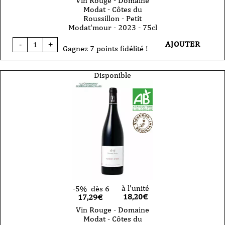
Vin Rouge - Domaine
Modat - Côtes du
Roussillon - Petit
Modat'mour - 2023 - 75cl
quantité
AJOUTER
-
+
de
Gagnez 7 points fidélité !
Vin
Rouge
-
Disponible
Domaine
Modat
-
Côtes
du
Roussillon
-
Petit
Modat'mour
-
2023
-
75cl
à l'unité
-5%
dès 6
18,20
€
17,29€
Vin Rouge - Domaine
Modat - Côtes du