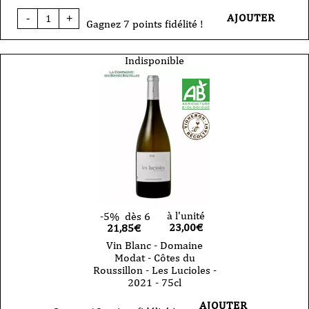
quantité
AJOUTER
-
+
de
Gagnez 7 points fidélité !
Vin
rosé
-
Indisponible
Domaine
Modat
-
Côtes
du
Roussillon
-
Petit
Modat'Mour
-
2024
-
75cl
à l'unité
-5%
dès 6
23,00
€
21,85€
Vin Blanc - Domaine
Modat - Côtes du
Roussillon - Les Lucioles -
2021 - 75cl
AJOUTER