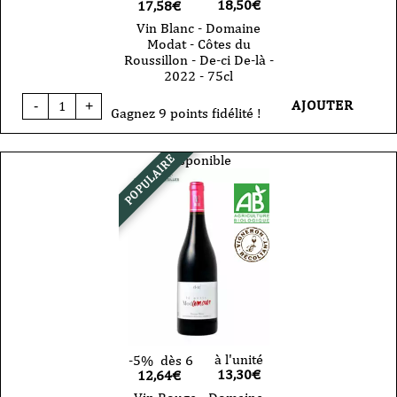
18,50
€
17,58€
Vin Blanc - Domaine
Modat - Côtes du
Roussillon - De-ci De-là -
2022 - 75cl
quantité
AJOUTER
-
+
de
Gagnez 9 points fidélité !
Vin
Blanc
-
Disponible
POPULAIRE
Domaine
Modat
-
Côtes
du
Roussillon
-
De-
ci
De-
là
-
2022
-
à l'unité
-5%
dès 6
75cl
13,30
€
12,64€