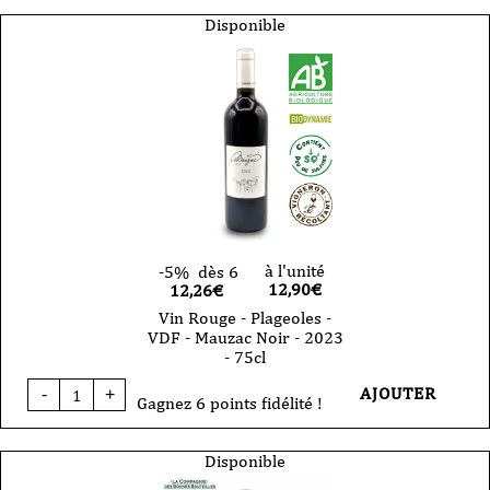
Rouge
-
Disponible
Domaine
Plageoles
-
Gaillac
-
Prunelart
-
2020
-
75cl
à l'unité
-5%
dès 6
12,90
€
12,26€
Vin Rouge - Plageoles -
VDF - Mauzac Noir - 2023
- 75cl
quantité
AJOUTER
-
+
de
Gagnez 6 points fidélité !
Vin
Rouge
-
Disponible
Plageoles