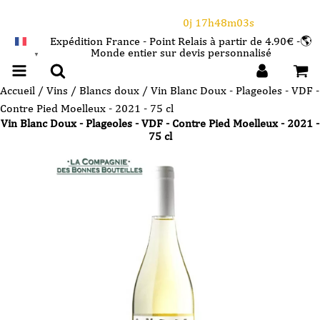
⌛Ce Week-end : 10€ de remise dès 150€ d'achat
avec le code CANICULE
0j 17h48m03s
Expédition France - Point Relais à partir de 4.90€ -🌎
Monde entier sur devis personnalisé
FRANÇAIS
▼
Accueil
/
Vins
/
Blancs doux
/ Vin Blanc Doux - Plageoles - VDF -
Contre Pied Moelleux - 2021 - 75 cl
Vin Blanc Doux - Plageoles - VDF - Contre Pied Moelleux - 2021 -
75 cl