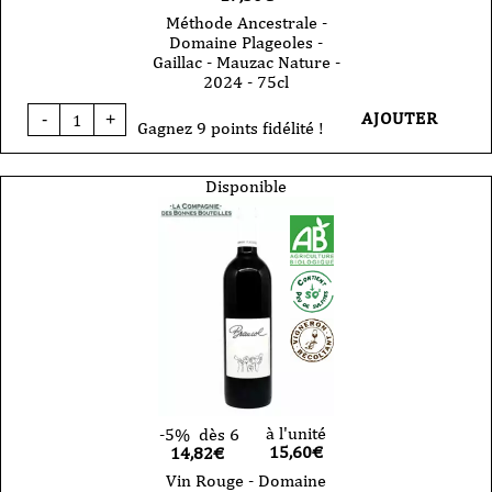
Méthode Ancestrale -
Domaine Plageoles -
Gaillac - Mauzac Nature -
2024 - 75cl
quantité
AJOUTER
-
+
de
Gagnez 9 points fidélité !
Méthode
Ancestrale
-
Disponible
Domaine
Plageoles
-
Gaillac
-
Mauzac
Nature
-
2024
-
75cl
à l'unité
-5%
dès 6
15,60
€
14,82€
Vin Rouge - Domaine