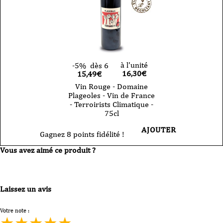
à l'unité
-5%
dès 6
16,30
€
15,49€
Vin Rouge - Domaine
Plageoles - Vin de France
- Terroirists Climatique -
75cl
AJOUTER
Gagnez 8 points fidélité !
Vous avez aimé ce produit ?
Laissez un avis
Votre note :
★
★
★
★
★