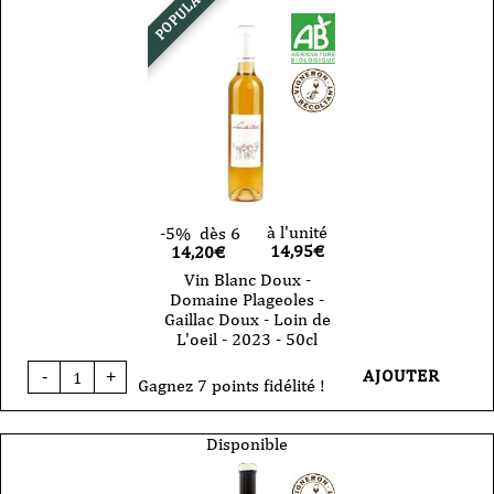
POPULAIRE
à l'unité
-5%
dès 6
14,95
€
14,20€
Vin Blanc Doux -
Domaine Plageoles -
Gaillac Doux - Loin de
L'oeil - 2023 - 50cl
quantité
AJOUTER
-
+
de
Gagnez 7 points fidélité !
Vin
Blanc
Doux
Disponible
-
Domaine
Plageoles