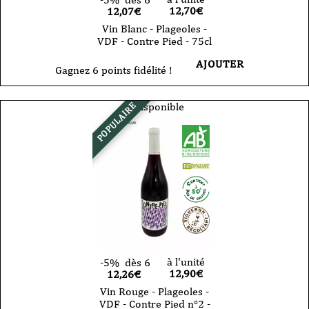
12,70
€
12,07€
Vin Blanc - Plageoles -
VDF - Contre Pied - 75cl
AJOUTER
Gagnez 6 points fidélité !
Indisponible
POPULAIRE
à l'unité
-5%
dès 6
12,90
€
12,26€
Vin Rouge - Plageoles -
VDF - Contre Pied n°2 -