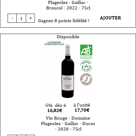
Plageoles - Gaillac -
Braucol - 2022 - 75cl
quantité
AJOUTER
-
+
de
Gagnez 8 points fidélité !
Vin
Rouge
-
Disponible
Domaine
Plageoles
-
Gaillac
-
Braucol
-
2022
-
75cl
à l'unité
-5%
dès 6
17,70
€
16,82€
Vin Rouge - Domaine
Plageoles - Gaillac - Duras
- 2020 - 75cl