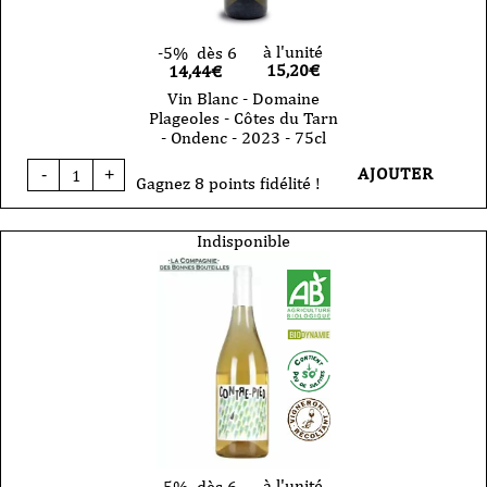
à l'unité
-5%
dès 6
15,20
€
14,44€
Vin Blanc - Domaine
Plageoles - Côtes du Tarn
- Ondenc - 2023 - 75cl
quantité
AJOUTER
-
+
de
Gagnez 8 points fidélité !
Vin
Blanc
-
Indisponible
Domaine
Plageoles
-
Côtes
du
Tarn
-
Ondenc
-
2023
-
75cl
à l'unité
-5%
dès 6