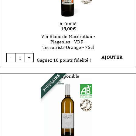
2021
-
75cl
à l'unité
19,00
€
Vin Blanc de Macération -
Plageoles - VDF -
Terroirists Orange - 75cl
quantité
AJOUTER
-
+
de
Gagnez 10 points fidélité !
Vin
Blanc
de
Disponible
POPULAIRE
Macération
-
Plageoles
-
VDF
-
Terroirists
Orange
-
75cl