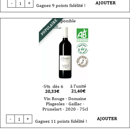
quantité
AJOUTER
-
+
de
Gagnez 9 points fidélité !
Vin
Rouge
-
Disponible
POPULAIRE
Domaine
Plageoles
-
Gaillac
-
Duras
-
2020
-
75cl
à l'unité
-5%
dès 6
21,40
€
20,33€
Vin Rouge - Domaine
Plageoles - Gaillac -
Prunelart - 2020 - 75cl
quantité
AJOUTER
-
+
de
Gagnez 11 points fidélité !
Vin