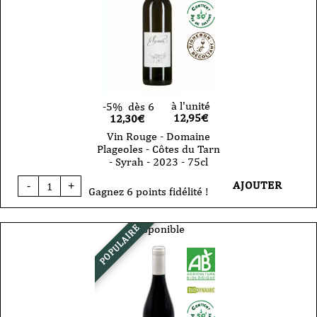
Doux
-
Vin
D'Autan
-
2009
-
50cl
à l'unité
-5%
dès 6
12,95
€
12,30€
Vin Rouge - Domaine
Plageoles - Côtes du Tarn
- Syrah - 2023 - 75cl
quantité
AJOUTER
-
+
de
Gagnez 6 points fidélité !
Vin
Rouge
-
Disponible
POPULAIRE
Domaine
Plageoles
-
Côtes
du
Tarn
-
Syrah