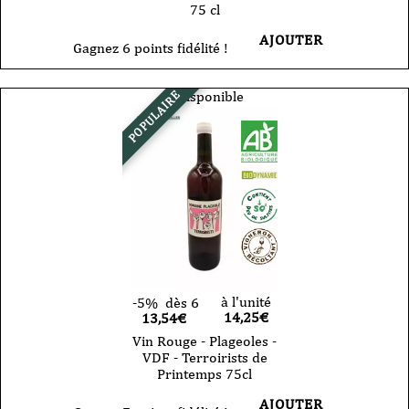
75 cl
AJOUTER
Gagnez 6 points fidélité !
Indisponible
POPULAIRE
à l'unité
-5%
dès 6
14,25
€
13,54€
Vin Rouge - Plageoles -
VDF - Terroirists de
Printemps 75cl
AJOUTER