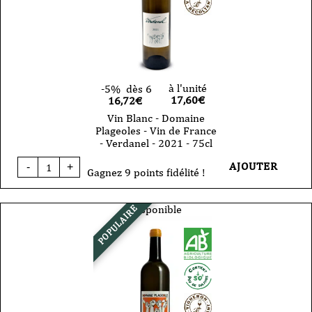
-
Vin
D'Autan
-
2010
-
50cl
à l'unité
-5%
dès 6
17,60
€
16,72€
Vin Blanc - Domaine
Plageoles - Vin de France
- Verdanel - 2021 - 75cl
quantité
AJOUTER
-
+
de
Gagnez 9 points fidélité !
Vin
Blanc
-
Disponible
POPULAIRE
Domaine
Plageoles
-
Vin
de
France
-
Verdanel
-