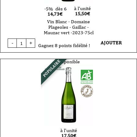
à l'unité
-5%
dès 6
15,50
€
14,73€
Vin Blanc - Domaine
Plageoles - Gaillac -
Mauzac vert -2023-75cl
quantité
AJOUTER
-
+
de
Gagnez 8 points fidélité !
Vin
Blanc
-
Disponible
POPULAIRE
Domaine
Plageoles
-
Gaillac
-
Mauzac
vert
-2023-
75cl
à l'unité
17,50
€