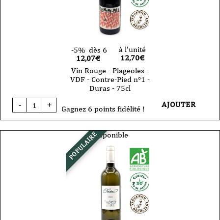
-
2023
-
75cl
à l'unité
-5%
dès 6
12,70
€
12,07€
Vin Rouge - Plageoles -
VDF - Contre-Pied n°1 -
Duras - 75cl
quantité
AJOUTER
-
+
de
Gagnez 6 points fidélité !
Vin
Rouge
-
Disponible
POPULAIRE
Plageoles
-
VDF
-
Contre-
Pied
n°1
-
Duras
-
75cl