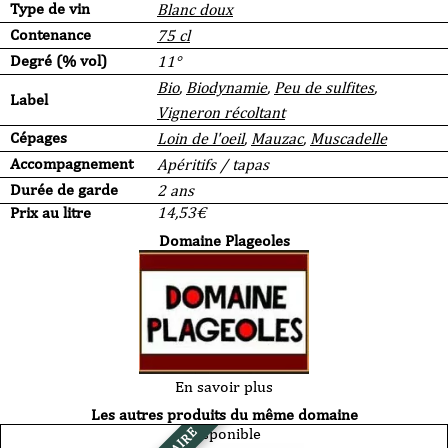
Type de vin
Blanc doux
Contenance
75 cl
Degré (% vol)
11°
Bio
,
Biodynamie
,
Peu de sulfites
,
Label
Vigneron récoltant
Cépages
Loin de l'oeil
,
Mauzac
,
Muscadelle
Accompagnement
Apéritifs / tapas
Durée de garde
2 ans
Prix au litre
14,53
€
Domaine Plageoles
En savoir plus
Les autres produits du même domaine
Disponible