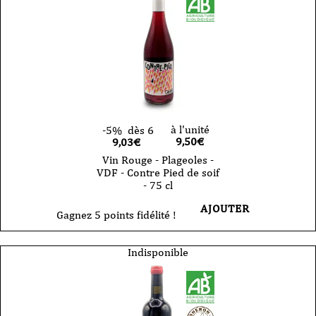
à l'unité
-5%
dès 6
9,50
€
9,03€
Vin Rouge - Plageoles -
VDF - Contre Pied de soif
- 75 cl
AJOUTER
Gagnez 5 points fidélité !
Indisponible