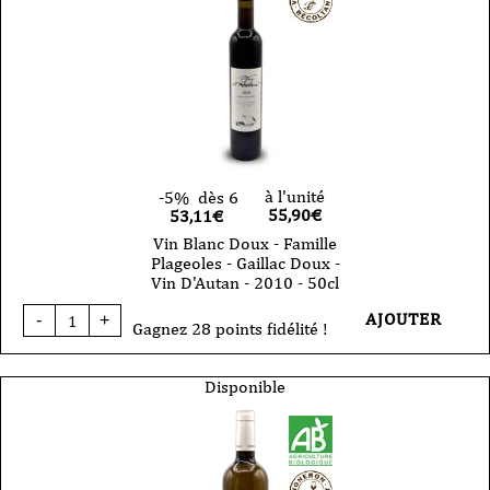
-
Gaillac
Doux
-
Loin
de
L'oeil
-
2023
-
50cl
à l'unité
-5%
dès 6
55,90
€
53,11€
Vin Blanc Doux - Famille
Plageoles - Gaillac Doux -
Vin D'Autan - 2010 - 50cl
quantité
AJOUTER
-
+
de
Gagnez 28 points fidélité !
Vin
Blanc
Doux
Disponible
-
Famille
Plageoles
-
Gaillac
Doux