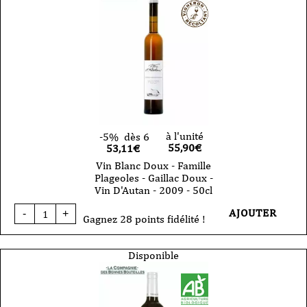
-
VDF
-
Mauzac
Noir
-
2023
-
75cl
à l'unité
-5%
dès 6
55,90
€
53,11€
Vin Blanc Doux - Famille
Plageoles - Gaillac Doux -
Vin D'Autan - 2009 - 50cl
quantité
AJOUTER
-
+
de
Gagnez 28 points fidélité !
Vin
Blanc
Doux
Disponible
-
Famille
Plageoles
-
Gaillac