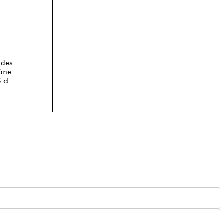
 des
ône -
 cl