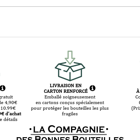
LIVRAISON EN
CARTON RENFORCÉ
À
ratuit
Emballé soigneusement
C
de 4,90
€
en cartons conçus spécialement
 10.99
€
pour protéger les bouteilles les plus
(Pri
9
€ d’achat
fragiles
e détails