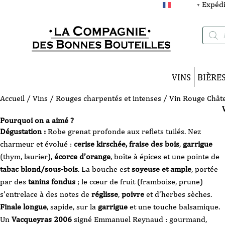
Expédi
FRANÇAIS
▼
Recherc
de
produits
VINS
BIÈRE
Accueil
/
Vins
/
Rouges charpentés et intenses
/ Vin Rouge Châte
Pourquoi on a aimé ?
Dégustation :
Robe grenat profonde aux reflets tuilés. Nez
charmeur et évolué :
cerise kirschée, fraise des bois
,
garrigue
(thym, laurier),
écorce d’orange
, boîte à épices et une pointe de
tabac blond/sous-bois
. La bouche est
soyeuse et ample
, portée
par des
tanins fondus
; le cœur de fruit (framboise, prune)
s’entrelace à des notes de
réglisse
,
poivre
et d’herbes sèches.
Finale longue
, sapide, sur la
garrigue
et une touche balsamique.
Un
Vacqueyras 2006
signé Emmanuel Reynaud : gourmand,