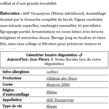
raffiné et d’une grande buvabilité.
Élaboration :
AOP Vacqueyras (Rhône méridional). Assemblage
dominé par le Grenache complété de Syrah. Vignes conduites
sans intrants superflus, vendanges manuelles, tri parcellaire.
Égrappage partiel, fermentations en cuves béton avec levures
indigènes et extraction douce. Élevage long en foudres et vieux
fûts, mise sans collage ni filtration pour préserver texture et
identité du terroir.
Calendrier lunaire dégustation 🌙
Aujourd'hui : Jour Fleurs
🌷 Notes florales lors de votre
Accompagnements:
Servir
16–18 °C
dans un verre tulipe,
carafe
dégustation
30–60 min
conseillée. Accords idéaux :
agneau aux herbes
,
côte
Infos allergènes
de bœuf
ou bavette grillée,
magret de canard
sulfites
,
daube provençale
ou tajine d’agneau aux pruneaux ; côté végétal,
Producteur
tian de légumes
,
Château des Tours
ratatouille, polenta aux olives. Superbe sur
fromages
à pâte
Cuvée
Reserve 2006
Région
pressée (Cantal, Tomme,
Comté
24–36 mois) et sur une assiette
Rhône
d'embouteillage
de
charcuteries
fines.
Appellation
AOC Vacqueyras
Type de vin
Étiquette en très bon état et niveau parfait
Rouge