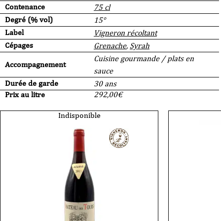
Contenance
75 cl
Degré (% vol)
15°
Label
Vigneron récoltant
Cépages
Grenache
,
Syrah
Cuisine gourmande / plats en
Accompagnement
sauce
Durée de garde
30 ans
Prix au litre
292,00
€
Indisponible