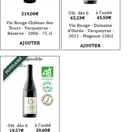
à l'unité
-5%
dès 6
219,00
€
45,50
€
43,23€
Vin Rouge Château des
Vin Rouge - Domaine
Tours - Vacqueyras -
d'Ouréa - Vacqueyras -
Réserve - 2006 - 75 cl
2021 - Magnum 150cl
AJOUTER
AJOUTER
Indisponible
POPULAIRE
à l'unité
-5%
dès 6
20,60
€
19,57€