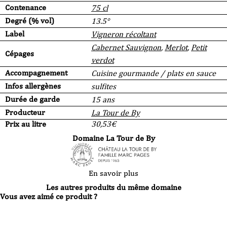
Contenance
75 cl
Degré (% vol)
13.5°
Label
Vigneron récoltant
Cabernet Sauvignon
,
Merlot
,
Petit
Cépages
verdot
Accompagnement
Cuisine gourmande / plats en sauce
Infos allergènes
sulfites
Durée de garde
15 ans
Producteur
La Tour de By
Prix au litre
30,53
€
Domaine La Tour de By
En savoir plus
Les autres produits du même domaine
Vous avez aimé ce produit ?