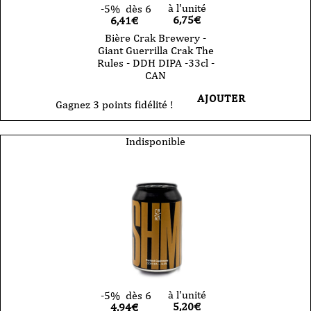
à l'unité
-5%
dès 6
6,75
€
6,41€
Bière Crak Brewery -
Giant Guerrilla Crak The
Rules - DDH DIPA -33cl -
CAN
AJOUTER
Gagnez 3 points fidélité !
Indisponible
à l'unité
-5%
dès 6
5,20
€
4,94€