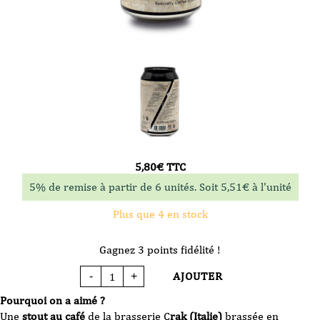
5,80
€
TTC
5% de remise à partir de 6 unités. Soit
5,51
€
à l'unité
Plus que 4 en stock
Gagnez 3 points fidélité !
AJOUTER
-
+
quantité
de
Bière
Pourquoi on a aimé ?
Crak
Brewery
Une
stout au café
de la brasserie C
rak (Italie)
brassée en
-