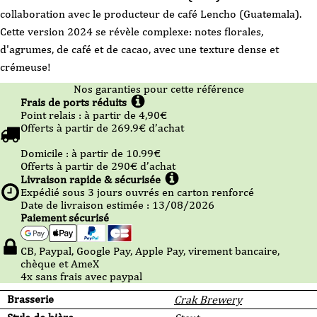
Calimax
collaboration avec le producteur de café Lencho (Guatemala).
2024
-
Cette version 2024 se révèle complexe: notes florales,
Coffee
Stout
d'agrumes, de café et de cacao, avec une texture dense et
-33cl
-
crémeuse!
CAN
Nos garanties pour cette référence
Frais de ports réduits
Point relais :
à partir de 4,90
€
Offerts à partir de
269.9
€ d’achat
Domicile :
à partir de 10.99
€
Offerts à partir de
290
€ d’achat
Livraison rapide & sécurisée
Expédié sous
3
jours ouvrés en carton renforcé
Date de livraison estimée : 13/08/2026
Paiement sécurisé
CB, Paypal, Google Pay, Apple Pay, virement bancaire,
chèque et AmeX
4x sans frais avec paypal
Brasserie
Crak Brewery