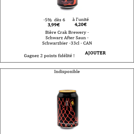
à l'unité
-5%
dès 6
4,20
€
3,99€
Bière Crak Brewery -
Schwarz After Saun -
Schwarzbier -33cl - CAN
AJOUTER
Gagnez 2 points fidélité !
Indisponible