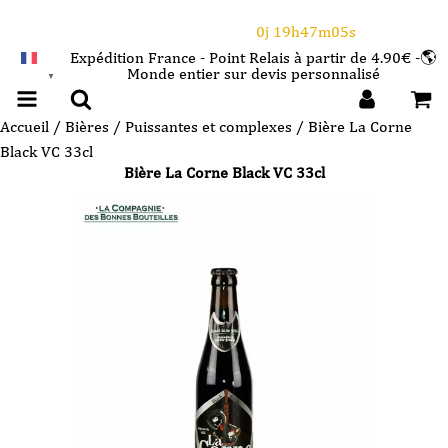
⌛Ce Week-end : 10€ de remise dès 150€ d'achat
avec le code CANICULE
0j 19h47m04s
Expédition France - Point Relais à partir de 4.90€ -🌎
Monde entier sur devis personnalisé
FRANÇAIS
▼
Accueil
/
Bières
/
Puissantes et complexes
/ Bière La Corne
Black VC 33cl
Bière La Corne Black VC 33cl