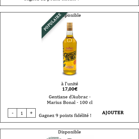
Disponible
POPULAIRE
à l'unité
17,00
€
Gentiane d'Aubrac -
Marius Bonal - 100 cl
quantité
AJOUTER
-
+
de
Gagnez 9 points fidélité !
Gentiane
d'Aubrac
-
Disponible
Marius