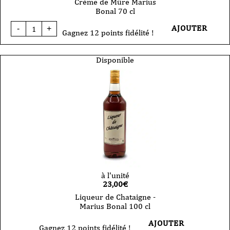
Crème de Mûre Marius
Bonal 70 cl
quantité
AJOUTER
-
+
de
Gagnez 12 points fidélité !
Crème
de
Mûre
Disponible
Marius
Bonal
70
cl
à l'unité
23,00
€
Liqueur de Chataigne -
Marius Bonal 100 cl
AJOUTER
Gagnez 12 points fidélité !