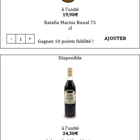
à l'unité
19,90
€
Ratafia Marius Bonal 75
cl
quantité
AJOUTER
-
+
de
Gagnez 10 points fidélité !
Ratafia
Marius
Bonal
Disponible
75
cl
à l'unité
24,30
€