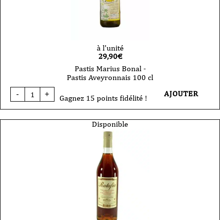
à l'unité
29,90
€
Pastis Marius Bonal -
Pastis Aveyronnais 100 cl
quantité
AJOUTER
-
+
de
Gagnez 15 points fidélité !
Pastis
Marius
Bonal
Disponible
-
Pastis
Aveyronnais
100
cl