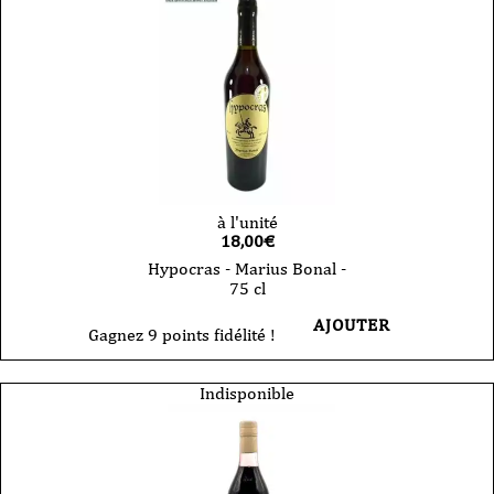
Bonal
-
100
cl
à l'unité
18,00
€
Hypocras - Marius Bonal -
75 cl
AJOUTER
Gagnez 9 points fidélité !
Indisponible