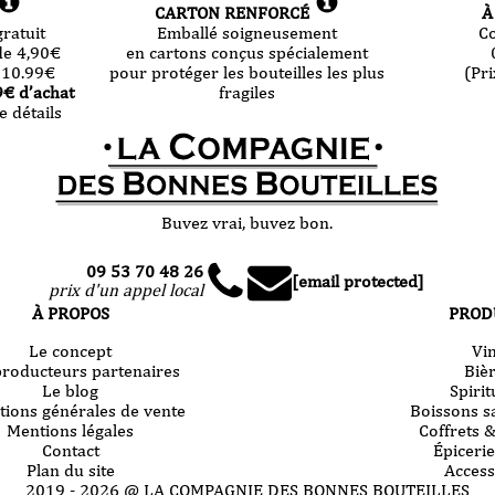
CARTON RENFORCÉ
À
ratuit
Emballé soigneusement
C
de 4,90
€
en cartons conçus spécialement
 10.99
€
pour protéger les bouteilles les plus
(Pri
9
€ d’achat
fragiles
e détails
Buvez vrai, buvez bon.
09 53 70 48 26
[email protected]
prix d'un appel local
À PROPOS
PROD
Le concept
Vi
producteurs partenaires
Biè
Le blog
Spiri
tions générales de vente
Boissons s
Mentions légales
Coffrets 
Contact
Épicerie
Plan du site
Access
2019 -
2026
@ LA COMPAGNIE DES BONNES BOUTEILLES