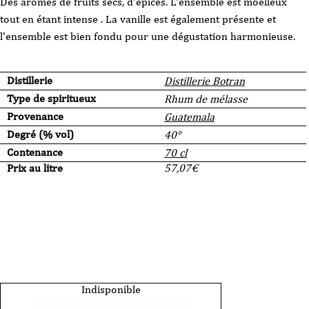
Des arômes de fruits secs, d'épices. L'ensemble est moelleux
tout en étant intense . La vanille est également présente et
l'ensemble est bien fondu pour une dégustation harmonieuse.
Distillerie
Distillerie Botran
Type de spiritueux
Rhum de mélasse
Provenance
Guatemala
Degré (% vol)
40°
Contenance
70 cl
Prix au litre
57,07
€
Indisponible