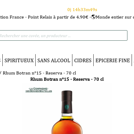
⌛Ce Week-end : 10€ de remise dès 150€ d'achat
avec le code CANICULE
0j 14h33m48s
tion France - Point Relais à partir de 4.90€ -🌎Monde entier sur 
he
S
SPIRITUEUX
SANS ALCOOL
CIDRES
EPICERIE FINE
/ Rhum Botran n°15 - Reserva - 70 cl
Rhum Botran n°15 - Reserva - 70 cl