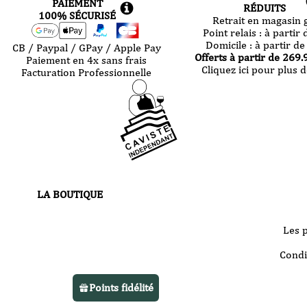
PAIEMENT
RÉDUITS
100% SÉCURISÉ
Retrait en magasin g
Point relais :
à partir 
Domicile :
à partir de
CB / Paypal / GPay / Apple Pay
Offerts à partir de
269.
Paiement en 4x sans frais
Cliquez ici pour plus d
Facturation Professionnelle
LA BOUTIQUE
30 route de Castres
81000 Albi
Les 
Votre boutique vous accueille
Condi
du
mardi au samedi
de 10h à 13h
Points fidélité
et de 14h à 22h