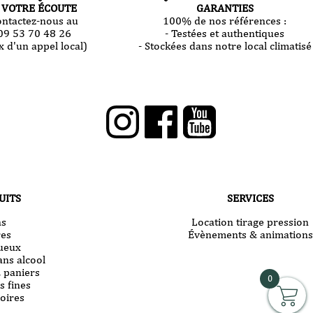
 VOTRE ÉCOUTE
GARANTIES
ontactez-nous au
100% de nos références :
09 53 70 48 26
- Testées et authentiques
x d'un appel local)
- Stockées dans notre local climatisé
UITS
SERVICES
ns
Location tirage pression
res
Évènements & animations
tueux
ans alcool
& paniers
0
s fines
oires