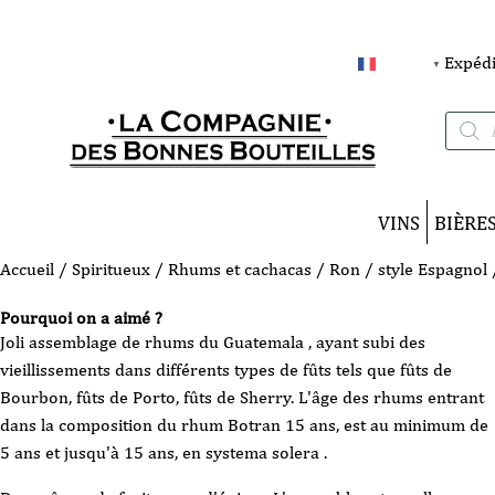
Expédi
FRANÇAIS
▼
Recherc
de
produits
VINS
BIÈRE
Accueil
/
Spiritueux
/
Rhums et cachacas
/
Ron / style Espagnol
Pourquoi on a aimé ?
Joli assemblage de rhums du Guatemala , ayant subi des
vieillissements dans différents types de fûts tels que fûts de
Bourbon, fûts de Porto, fûts de Sherry. L'âge des rhums entrant
dans la composition du rhum Botran 15 ans, est au minimum de
5 ans et jusqu'à 15 ans, en systema solera .