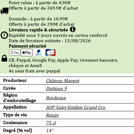
Point relais :
à partir de 4,90
€
Offerts à partir de
269.9
€ d’achat
Domicile :
à partir de 10.99
€
Offerts à partir de
290
€ d’achat
Livraison rapide & sécurisée
Expédié sous
3
jours ouvrés en carton renforcé
Date de livraison estimée : 13/08/2026
Paiement sécurisé
CB, Paypal, Google Pay, Apple Pay, virement bancaire,
chèque et AmeX
4x sans frais avec paypal
Producteur
Château Mangot
Cuvée
Distique 9
Région
Bordeaux
d'embouteillage
Appellation
AOP Saint-Emilion Grand Cru
Type de vin
Rouge
Contenance
75 cl
Degré (% vol)
14°