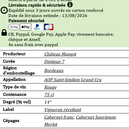
Livraison rapide & sécurisée
Expédié sous
3
jours ouvrés en carton renforcé
Date de livraison estimée : 13/08/2026
Paiement sécurisé
CB, Paypal, Google Pay, Apple Pay, virement bancaire,
chèque et AmeX
4x sans frais avec paypal
Producteur
Château Mangot
Cuvée
Distique 7
Région
Bordeaux
d'embouteillage
Appellation
AOP Saint-Emilion Grand Cru
Type de vin
Rouge
Contenance
75 cl
Degré (% vol)
14°
Label
Vigneron récoltant
Cabernet franc
,
Cabernet Sauvignon
,
Cépages
Merlot