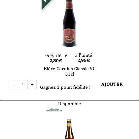
à l'unité
-5%
dès 6
2,95
€
2,80€
Bière Carolus Classic VC
33cl
quantité
AJOUTER
-
+
de
Gagnez 1 point fidélité !
Bière
Carolus
Classic
Disponible
VC
33cl