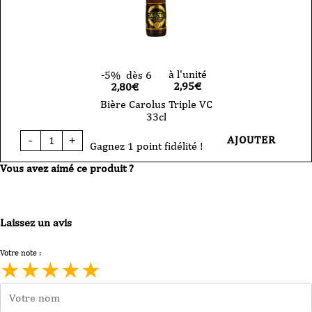
à l'unité
-5%
dès 6
2,95
€
2,80€
Bière Carolus Triple VC
33cl
quantité
AJOUTER
-
+
de
Gagnez 1 point fidélité !
Bière
Vous avez aimé ce produit ?
Carolus
Triple
VC
33cl
Laissez un avis
Votre note :
★
★
★
★
★