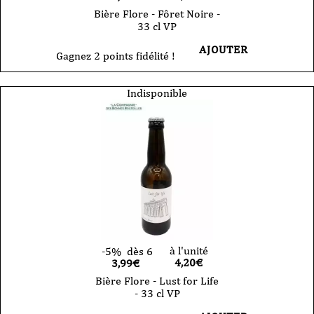
Bière Flore - Fôret Noire -
33 cl VP
AJOUTER
Gagnez 2 points fidélité !
Indisponible
à l'unité
-5%
dès 6
4,20
€
3,99€
Bière Flore - Lust for Life
- 33 cl VP