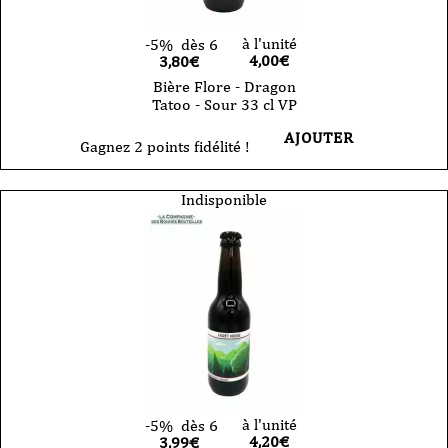
à l'unité
-5%
dès 6
4,00
€
3,80€
Bière Flore - Dragon
Tatoo - Sour 33 cl VP
AJOUTER
Gagnez 2 points fidélité !
Indisponible
à l'unité
-5%
dès 6
4,20
€
3,99€