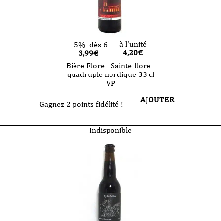
à l'unité
-5%
dès 6
4,20
€
3,99€
Bière Flore - Sainte-flore -
quadruple nordique 33 cl
VP
AJOUTER
Gagnez 2 points fidélité !
Indisponible