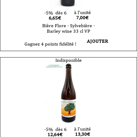
à l'unité
-5%
dès 6
7,00
€
6,65€
Bière Flore - Sylvebière -
Barley wine 33 cl VP
AJOUTER
Gagnez 4 points fidélité !
Indisponible
à l'unité
-5%
dès 6
13,30
€
12,64€