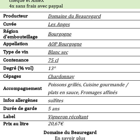
chèque et AmeX
4x sans frais avec paypal
Producteur
Domaine du Beauregard
Cuvée
Les Anges
Région
Bourgogne
d'embouteillage
Appellation
AOP Bourgogne
Type de vin
Blanc sec
Contenance
75 cl
Degré (% vol)
13°
Cépages
Chardonnay
Poissons grillés, Cuisine gourmande /
Accompagnement
plats en sauce, Fromages affinés
Infos allergènes
sulfites
Durée de garde
5 ans
Label
Vigneron récoltant
Prix au litre
20,67
€
Domaine du Beauregard
En savoir plus