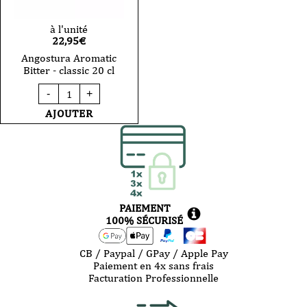
à l'unité
22,95
€
Angostura Aromatic
Bitter - classic 20 cl
quantité
-
+
de
Angostura
AJOUTER
Aromatic
Bitter
-
classic
20
cl
PAIEMENT
100% SÉCURISÉ
CB / Paypal / GPay / Apple Pay
Paiement en 4x sans frais
Facturation Professionnelle